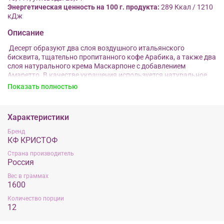
Энергетическая ценность на 100 г. продукта:
289 Ккал / 1210
кДж
Описание
Десерт образуют два слоя воздушного итальянского
бисквита, тщательно пропитанного кофе Арабика, а также два
слоя натурального крема Маскарпоне с добавлением
Амаретто. В качестве украшения используется натуральное
какао.
Показать полностью
Характеристики
Бренд
КФ КРИСТОФ
Страна производитель
Россия
Вес в граммах
1600
Количество порции
12